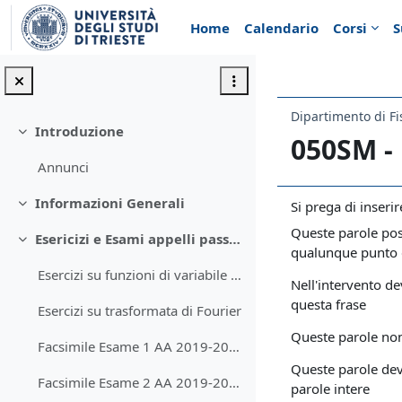
Vai al contenuto principale
Home
Calendario
Corsi
S
Dipartimento di Fi
Introduzione
Minimizza
050SM -
Annunci
Informazioni Generali
Si prega di inseri
Minimizza
Queste parole pos
Esericizi e Esami appelli passati
Minimizza
qualunque punto d
Esercizi su funzioni di variabile complessa
Nell'intervento d
questa frase
Esercizi su trasformata di Fourier
Queste parole non
Facsimile Esame 1 AA 2019-2020
Queste parole de
Facsimile Esame 2 AA 2019-2020
parole intere