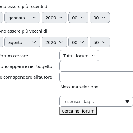
ono essere più recenti di
Mese
Anno
Ora
Minuto
ono essere più vecchi di
Mese
Anno
Ora
Minuto
 forum cercare
ono apparire nell'oggetto
corrispondere all'autore
Elementi selezionati:
Nessuna selezione
▼
Cerca nei forum