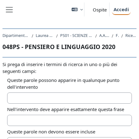
Vai al contenuto principale
Accedi
Ospite
Pannello laterale
Dipartimento di Scienze della Vita
Laurea triennale (DM270)
PS01 - SCIENZE E TECNICHE PSICOLOGICHE
A.A. 2020 - 2021
Forum
Ricerca avanzata
048PS - PENSIERO E LINGUAGGIO 2020
Si prega di inserire i termini di ricerca in uno o più dei
seguenti campi:
Queste parole possono apparire in qualunque punto
dell'intervento
Nell'intervento deve apparire esattamente questa frase
Queste parole non devono essere incluse