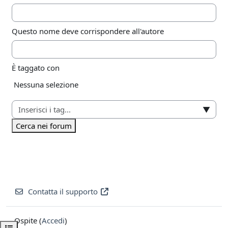
Questo nome deve corrispondere all'autore
È taggato con
Elementi selezionati:
Nessuna selezione
▼
Cerca nei forum
Contatta il supporto
Ospite (
Accedi
)
Apri indice del corso