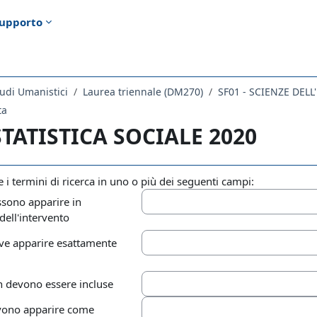
upporto
udi Umanistici
Laurea triennale (DM270)
SF01 - SCIENZE DEL
ta
 STATISTICA SOCIALE 2020
re i termini di ricerca in uno o più dei seguenti campi:
sono apparire in
ell'intervento
eve apparire esattamente
 devono essere incluse
vono apparire come