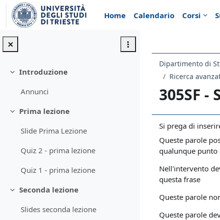
Vai al contenuto principale
Home
Calendario
Corsi
S
Dipartimento di St
Introduzione
Minimizza
Ricerca avanza
305SF -
Annunci
Prima lezione
Minimizza
Si prega di inseri
Slide Prima Lezione
Queste parole pos
Quiz 2 - prima lezione
qualunque punto d
Nell'intervento d
Quiz 1 - prima lezione
questa frase
Seconda lezione
Minimizza
Queste parole non
Slides seconda lezione
Queste parole de