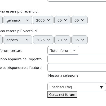
ono essere più recenti di
Mese
Anno
Ora
Minuto
ono essere più vecchi di
Mese
Anno
Ora
Minuto
 forum cercare
ono apparire nell'oggetto
corrispondere all'autore
Elementi selezionati:
Nessuna selezione
▼
Cerca nei forum