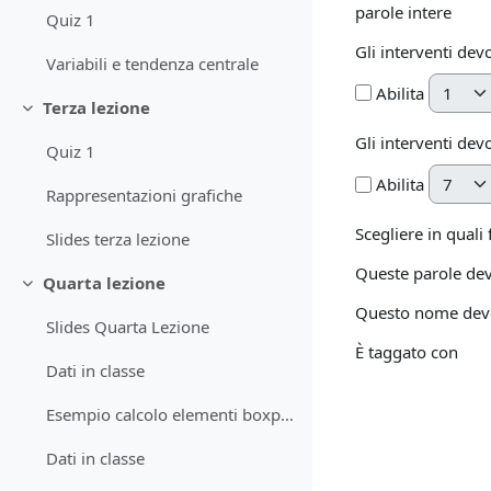
parole intere
Quiz 1
Gli interventi dev
Variabili e tendenza centrale
Giorno
Abilita
Terza lezione
Minimizza
Gli interventi dev
Quiz 1
Giorno
Abilita
Rappresentazioni grafiche
Scegliere in quali
Slides terza lezione
Queste parole dev
Quarta lezione
Minimizza
Questo nome deve 
Slides Quarta Lezione
È taggato con
Dati in classe
Esempio calcolo elementi boxplot
Dati in classe