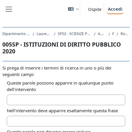
Vai al contenuto principale
Accedi
Ospite
Pannello laterale
Dipartimento di Scienze Politiche e Sociali
Laurea triennale (DM270)
SP02 - SCIENZE POLITICHE E DELL'AMMINISTRAZIONE
A.A. 2020 - 2021
Forum
Ricerca avanzata
005SP - ISTITUZIONI DI DIRITTO PUBBLICO
2020
Si prega di inserire i termini di ricerca in uno o più dei
seguenti campi:
Queste parole possono apparire in qualunque punto
dell'intervento
Nell'intervento deve apparire esattamente questa frase
Queste parole non devono essere incluse