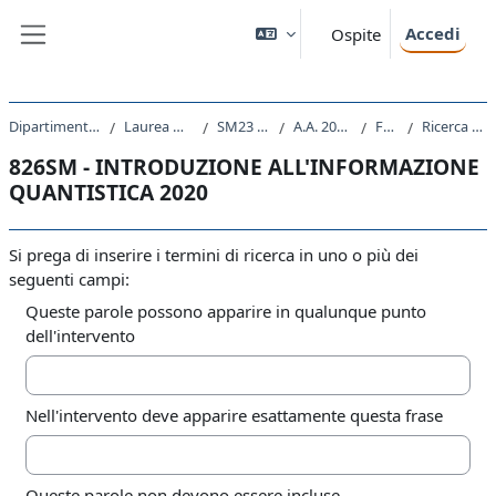
Vai al contenuto principale
Accedi
Ospite
Pannello laterale
Dipartimento di Fisica
Laurea Magistrale
SM23 - FISICA
A.A. 2020 - 2021
Forum
Ricerca avanzata
826SM - INTRODUZIONE ALL'INFORMAZIONE
QUANTISTICA 2020
Si prega di inserire i termini di ricerca in uno o più dei
seguenti campi:
Queste parole possono apparire in qualunque punto
dell'intervento
Nell'intervento deve apparire esattamente questa frase
Queste parole non devono essere incluse