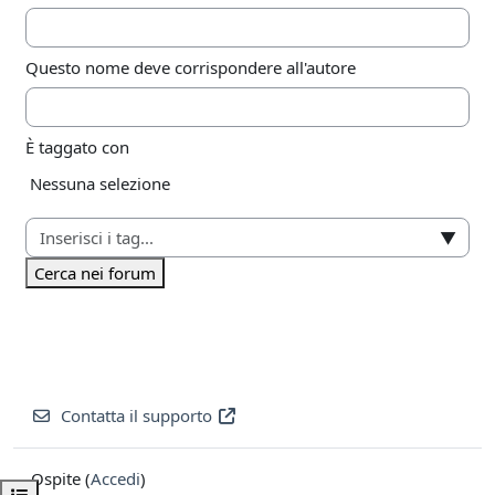
Questo nome deve corrispondere all'autore
È taggato con
Elementi selezionati:
Nessuna selezione
▼
Cerca nei forum
Contatta il supporto
Ospite (
Accedi
)
Apri indice del corso