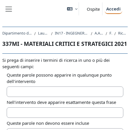
Vai al contenuto principale
Accedi
Ospite
Pannello laterale
Dipartimento di Ingegneria e Architettura
Laurea Magistrale
IN17 - INGEGNERIA DI PROCESSO E DEI MATERIALI
A.A. 2021 - 2022
Forum
Ricerca avanzata
337MI - MATERIALI CRITICI E STRATEGICI 2021
Si prega di inserire i termini di ricerca in uno o più dei
seguenti campi:
Queste parole possono apparire in qualunque punto
dell'intervento
Nell'intervento deve apparire esattamente questa frase
Queste parole non devono essere incluse