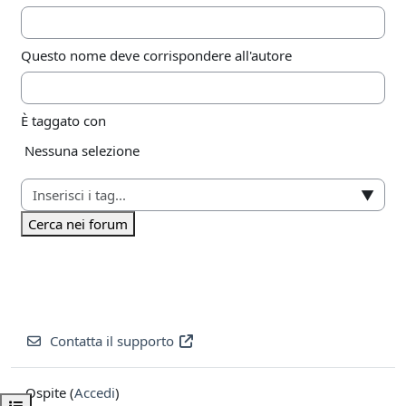
Questo nome deve corrispondere all'autore
È taggato con
Elementi selezionati:
Nessuna selezione
▼
Cerca nei forum
Contatta il supporto
Ospite (
Accedi
)
Apri indice del corso