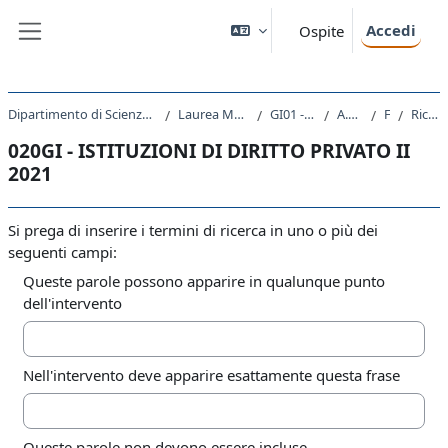
Vai al contenuto principale
Accedi
Ospite
Pannello laterale
Dipartimento di Scienze Giuridiche, del Linguaggio, dell`Interpretazione e della Traduzione
Laurea Magistrale Ciclo Unico 5 anni
GI01 - GIURISPRUDENZA
A.A. 2021 - 2022
Forum
Ricerca avanzata
020GI - ISTITUZIONI DI DIRITTO PRIVATO II
2021
Si prega di inserire i termini di ricerca in uno o più dei
seguenti campi:
Queste parole possono apparire in qualunque punto
dell'intervento
Nell'intervento deve apparire esattamente questa frase
Queste parole non devono essere incluse