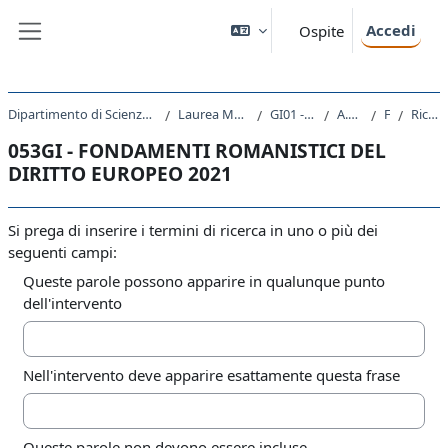
Vai al contenuto principale
Accedi
Ospite
Pannello laterale
Dipartimento di Scienze Giuridiche, del Linguaggio, dell`Interpretazione e della Traduzione
Laurea Magistrale Ciclo Unico 5 anni
GI01 - GIURISPRUDENZA
A.A. 2021 - 2022
Forum
Ricerca avanzata
053GI - FONDAMENTI ROMANISTICI DEL
DIRITTO EUROPEO 2021
Si prega di inserire i termini di ricerca in uno o più dei
seguenti campi:
Queste parole possono apparire in qualunque punto
dell'intervento
Nell'intervento deve apparire esattamente questa frase
Queste parole non devono essere incluse