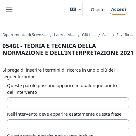
Vai al contenuto principale
Accedi
Ospite
Pannello laterale
Dipartimento di Scienze Giuridiche, del Linguaggio, dell`Interpretazione e della Traduzione
Laurea Magistrale Ciclo Unico 5 anni
GI01 - GIURISPRUDENZA
A.A. 2021 - 2022
Forum
Ricerca avanzata
054GI - TEORIA E TECNICA DELLA
NORMAZIONE E DELL'INTERPRETAZIONE 2021
Si prega di inserire i termini di ricerca in uno o più dei
seguenti campi:
Queste parole possono apparire in qualunque punto
dell'intervento
Nell'intervento deve apparire esattamente questa frase
Queste parole non devono essere incluse