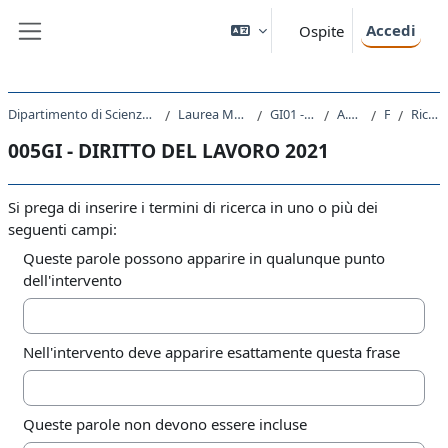
Vai al contenuto principale
Accedi
Ospite
Pannello laterale
Dipartimento di Scienze Giuridiche, del Linguaggio, dell`Interpretazione e della Traduzione
Laurea Magistrale Ciclo Unico 5 anni
GI01 - GIURISPRUDENZA
A.A. 2021 - 2022
Forum
Ricerca avanzata
005GI - DIRITTO DEL LAVORO 2021
Si prega di inserire i termini di ricerca in uno o più dei
seguenti campi:
Queste parole possono apparire in qualunque punto
dell'intervento
Nell'intervento deve apparire esattamente questa frase
Queste parole non devono essere incluse