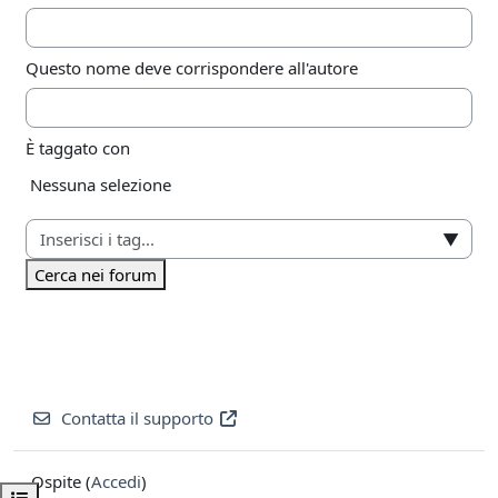
Questo nome deve corrispondere all'autore
È taggato con
Elementi selezionati:
Nessuna selezione
▼
Cerca nei forum
Contatta il supporto
Ospite (
Accedi
)
Apri indice del corso