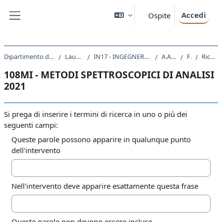
Vai al contenuto principale
Accedi
Ospite
Pannello laterale
Dipartimento di Ingegneria e Architettura
Laurea Magistrale
IN17 - INGEGNERIA DI PROCESSO E DEI MATERIALI
A.A. 2021 - 2022
Forum
Ricerca avanzata
108MI - METODI SPETTROSCOPICI DI ANALISI
2021
Si prega di inserire i termini di ricerca in uno o più dei
seguenti campi:
Queste parole possono apparire in qualunque punto
dell'intervento
Nell'intervento deve apparire esattamente questa frase
Queste parole non devono essere incluse