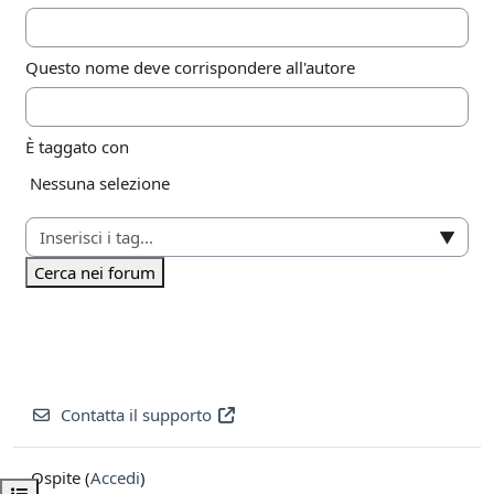
Questo nome deve corrispondere all'autore
È taggato con
Elementi selezionati:
Nessuna selezione
▼
Cerca nei forum
Contatta il supporto
Ospite (
Accedi
)
Apri indice del corso