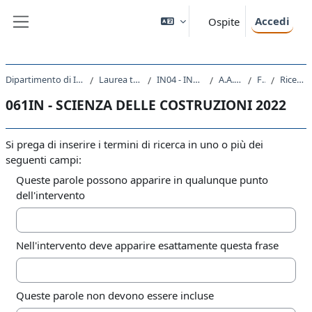
Vai al contenuto principale
Accedi
Ospite
Pannello laterale
Dipartimento di Ingegneria e Architettura
Laurea triennale (DM270)
IN04 - INGEGNERIA NAVALE
A.A. 2022 - 2023
Forum
Ricerca avanzata
061IN - SCIENZA DELLE COSTRUZIONI 2022
Si prega di inserire i termini di ricerca in uno o più dei
seguenti campi:
Queste parole possono apparire in qualunque punto
dell'intervento
Nell'intervento deve apparire esattamente questa frase
Queste parole non devono essere incluse