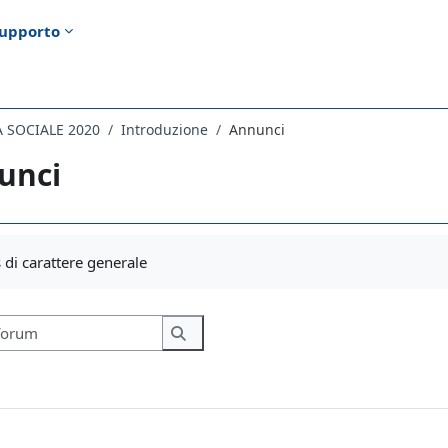
upporto
A SOCIALE 2020
Introduzione
Annunci
unci
i criteri
di carattere generale
Cerca nei forum
Cerca nei forum