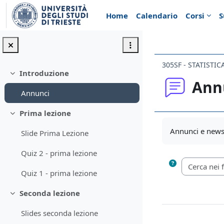
Vai al contenuto principale
Home
Calendario
Corsi
S
305SF - STATISTIC
Introduzione
Minimizza
Ann
Annunci
Prima lezione
Minimizza
Aggregazione de
Annunci e news 
Slide Prima Lezione
Quiz 2 - prima lezione
Quiz 1 - prima lezione
Seconda lezione
Minimizza
Slides seconda lezione