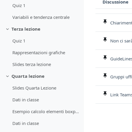
Discussione
Quiz 1
Stato
Elenco delle discu
Variabili e tendenza centrale
Chiariment
Terza lezione
Minimizza
Non ci sarà
Quiz 1
Rappresentazioni grafiche
GuideLines
Slides terza lezione
Quarta lezione
Gruppi uffi
Minimizza
Slides Quarta Lezione
Link Team
Dati in classe
Esempio calcolo elementi boxplot
Dati in classe