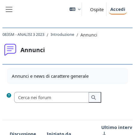
Vai al contenuto principale
Accedi
Ospite
Pannello laterale
083SM - ANALISI 3 2023
Introduzione
Annunci
Annunci
Aggregazione dei criteri
Annunci e news di carattere generale
Cerca nei forum
Cerca nei forum
Ultimo interv
Discussione
Iniziato da