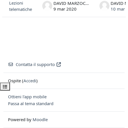
Lezioni
DAVID MARZOCCA
9 mar 2020
10 mar 
telematiche
Contatta il supporto
Ospite (
Accedi
)
Apri indice del corso
Ottieni l'app mobile
Passa al tema standard
Powered by
Moodle