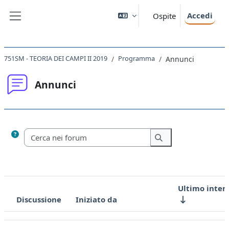
Vai al contenuto principale
Accedi
Ospite
Pannello laterale
751SM - TEORIA DEI CAMPI II 2019
Programma
Annunci
Annunci
Aggregazione dei criteri
Cerca nei forum
Cerca nei forum
Ultimo inter
Discussione
Iniziato da
Stato
Elenco delle discussioni. Visualizzazione di 1 discussioni su 1