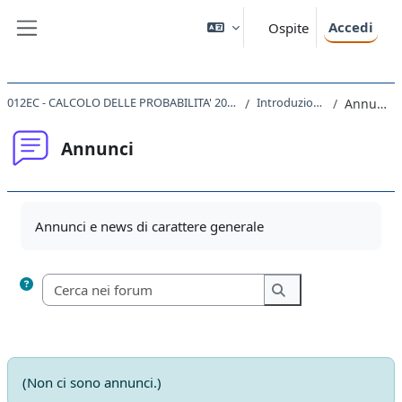
Vai al contenuto principale
Accedi
Ospite
Pannello laterale
012EC - CALCOLO DELLE PROBABILITA' 2019
Introduzione
Annunci
Annunci
Aggregazione dei criteri
Annunci e news di carattere generale
Cerca nei forum
Cerca nei forum
(Non ci sono annunci.)