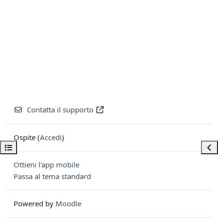
Contatta il supporto
Ospite (
Accedi
)
Apri indice del corso
Apri
Ottieni l'app mobile
Passa al tema standard
Powered by
Moodle