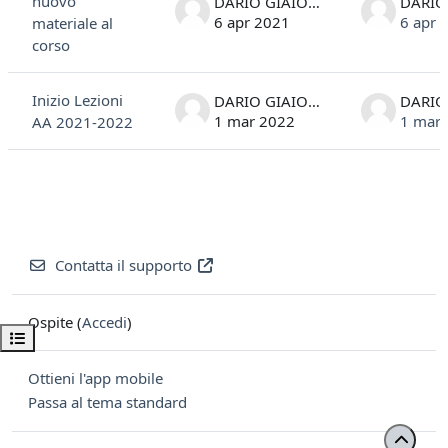
nuovo
DARIO GIAIOTTI
6 apr 2021
6 apr 
materiale al
corso
Inizio Lezioni
DARIO GIAIOTTI
1 mar 2022
1 mar
AA 2021-2022
Contatta il supporto
Ospite (
Accedi
)
Apri indice del corso
Ottieni l'app mobile
Passa al tema standard