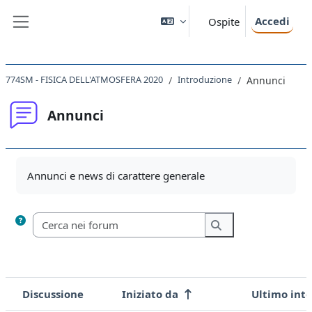
Vai al contenuto principale
Accedi
Ospite
Pannello laterale
774SM - FISICA DELL'ATMOSFERA 2020
Introduzione
Annunci
Annunci
Aggregazione dei criteri
Annunci e news di carattere generale
Cerca nei forum
Cerca nei forum
Discussione
Iniziato da
Ultimo int
Stato