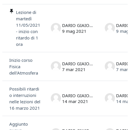
Elenco delle discussioni. Visualizzazione di 5 discussioni su 5
Lezione di
martedì
11/05/2021
DARIO GIAIOTTI
9 mag 2021
9 mag
- inizio con
ritardo di 1
ora
Inizio corso
DARIO GIAIOTTI
Fisica
7 mar 2021
7 mar
dell'Atmosfera
Possibili ritardi
o interruzioni
DARIO GIAIOTTI
14 mar 2021
14 ma
nelle lezioni del
16 marzo 2021
Aggiunto