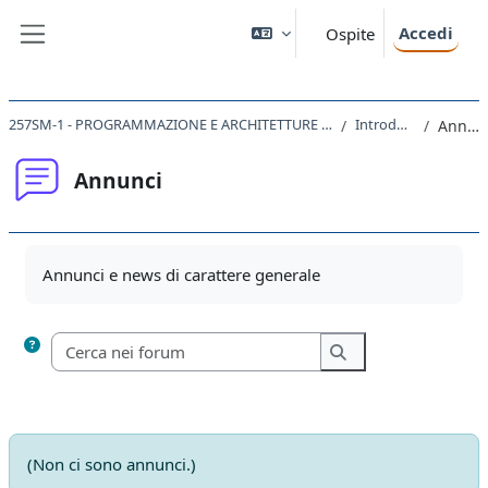
Vai al contenuto principale
Accedi
Ospite
Pannello laterale
257SM-1 - PROGRAMMAZIONE E ARCHITETTURE DEGLI ELABORATORI - mod. A 2020
Introduzione
Annunci
Annunci
Aggregazione dei criteri
Annunci e news di carattere generale
Cerca nei forum
Cerca nei forum
(Non ci sono annunci.)