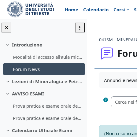
Vai al contenuto principale
Home
Calendario
Corsi
S
Introduzione
Minimizza
For
Modalità di accesso all'aula microscopia per esercitazioni
Forum News
Aggregazione de
Annunci e news 
Lezioni di Mineralogia e Petrografia con Laboratorio
Minimizza
AVVISO ESAMI
Minimizza
Prova pratica e esame orale del 26 novembre 2021
Prova pratica e esame orale del 10 dicembre 2021
Calendario Ufficiale Esami
Minimizza
(Non ci sono an