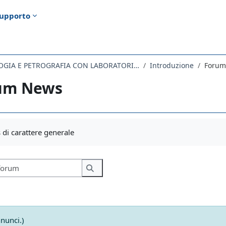
upporto
041SM - MINERALOGIA E PETROGRAFIA CON LABORATORIO 2020
Introduzione
Forum
um News
i criteri
di carattere generale
Cerca nei forum
Cerca nei forum
nunci.)