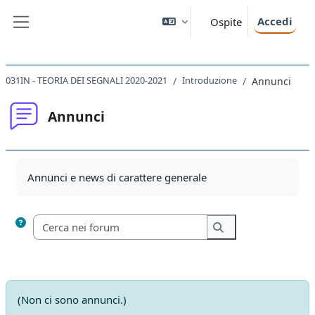
Vai al contenuto principale
Accedi
Ospite
Pannello laterale
031IN - TEORIA DEI SEGNALI 2020-2021
Introduzione
Annunci
Annunci
Aggregazione dei criteri
Annunci e news di carattere generale
Cerca nei forum
Cerca nei forum
(Non ci sono annunci.)