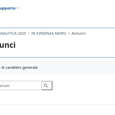
upporto
ANALITICA 2020
IN EVIDENZA-NEWS!
Annunci
unci
i criteri
di carattere generale
Cerca nei forum
Cerca nei forum