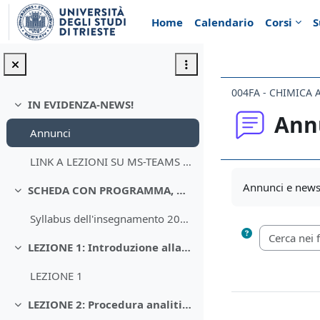
Vai al contenuto principale
Home
Calendario
Corsi
S
004FA - CHIMICA 
IN EVIDENZA-NEWS!
Minimizza
Ann
Annunci
LINK A LEZIONI SU MS-TEAMS CHIMICA ANALITICA 2021
Aggregazione de
Annunci e news 
SCHEDA CON PROGRAMMA, OBIETTIVI FORMATIVI, TESTI E ORARI
Minimizza
Syllabus dell'insegnamento 2020-21
LEZIONE 1: Introduzione alla Chimica Analitica
Minimizza
LEZIONE 1
LEZIONE 2: Procedura analitica e scelta del metodo
Minimizza