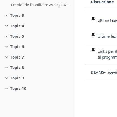
Discussione
Emploi de l'auxiliaire avoir (FR/IT)
Stato
Elenco delle discu
Topic 3
Minimizza
ultima lez
Topic 4
Minimizza
Ultime lezi
Topic 5
Minimizza
Topic 6
Minimizza
Links per 
al progra
Topic 7
Minimizza
Topic 8
Minimizza
DEAMS- ricev
Topic 9
Minimizza
Topic 10
Minimizza