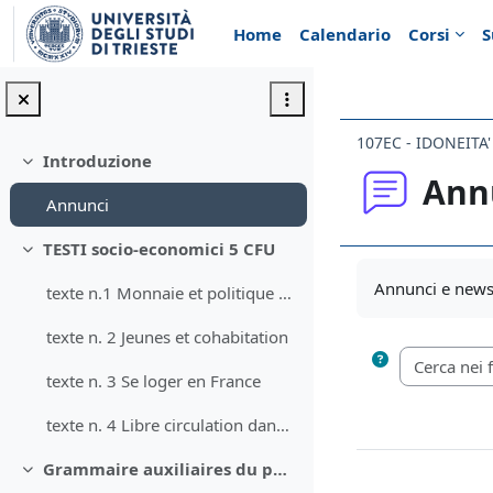
Vai al contenuto principale
Home
Calendario
Corsi
S
107EC - IDONEITA
Introduzione
Minimizza
Ann
Annunci
TESTI socio-economici 5 CFU
Minimizza
Aggregazione de
Annunci e news 
texte n.1 Monnaie et politique monétaire
texte n. 2 Jeunes et cohabitation
texte n. 3 Se loger en France
texte n. 4 Libre circulation dans l'UE
Grammaire auxiliaires du passé composé
Minimizza