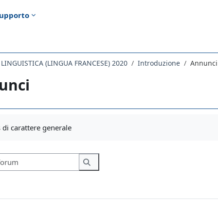
upporto
' LINGUISTICA (LINGUA FRANCESE) 2020
Introduzione
Annunci
unci
i criteri
di carattere generale
Cerca nei forum
Cerca nei forum