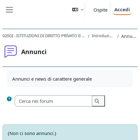
Vai al contenuto principale
Accedi
Ospite
Pannello laterale
020GI - ISTITUZIONI DI DIRITTO PRIVATO II 2021
Introduzione
Annunci
Annunci
Aggregazione dei criteri
Annunci e news di carattere generale
Cerca nei forum
Cerca nei forum
(Non ci sono annunci.)