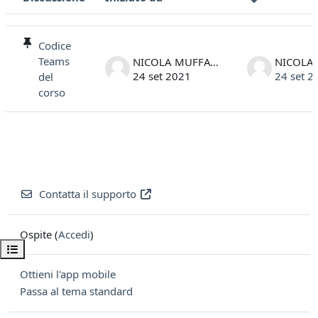
Stato
Elenco delle discussioni. Visualizzazione di 1 discussioni su 1
Codice
Teams
NICOLA MUFFATO
24 set 2021
24 set 2
del
corso
Contatta il supporto
Ospite (
Accedi
)
Apri indice del corso
Ottieni l'app mobile
Passa al tema standard