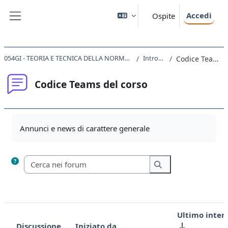
Vai al contenuto principale
Accedi
Ospite
Pannello laterale
054GI - TEORIA E TECNICA DELLA NORMAZIONE E DELL'INTERPRETAZIONE 2021
Introduzione
Codice Teams del corso
Codice Teams del corso
Aggregazione dei criteri
Annunci e news di carattere generale
Cerca nei forum
Cerca nei forum
Ultimo inter
Discussione
Iniziato da