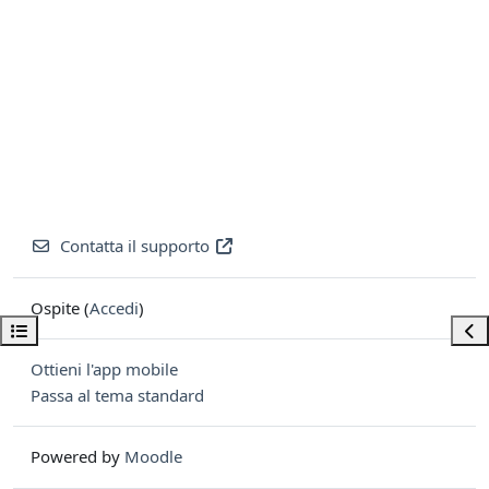
Contatta il supporto
Ospite (
Accedi
)
Apri indice del corso
Apri
Ottieni l'app mobile
Passa al tema standard
Powered by
Moodle