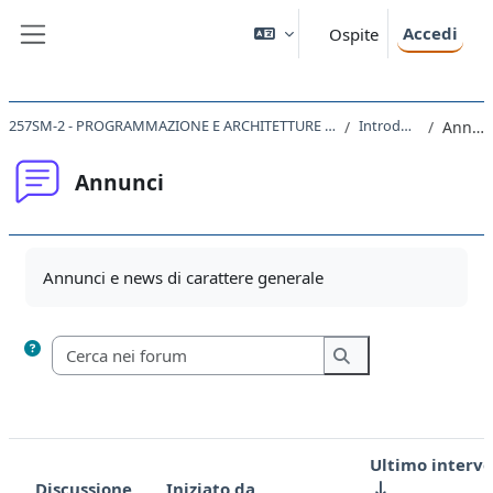
Vai al contenuto principale
Accedi
Ospite
Pannello laterale
257SM-2 - PROGRAMMAZIONE E ARCHITETTURE DEGLI ELABORATORI - mod. B 2021
Introduzione
Annunci
Annunci
Aggregazione dei criteri
Annunci e news di carattere generale
Cerca nei forum
Cerca nei forum
Ultimo interv
Discussione
Iniziato da