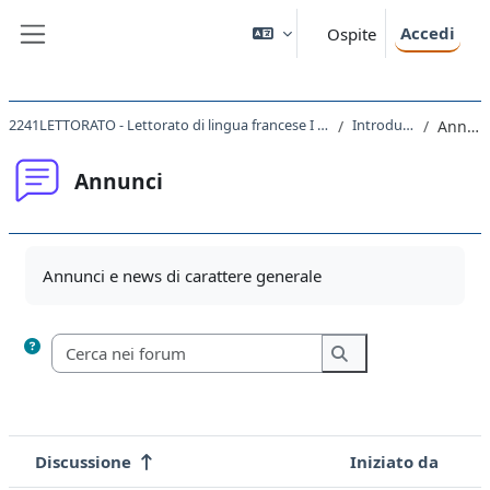
Vai al contenuto principale
Accedi
Ospite
Pannello laterale
2241LETTORATO - Lettorato di lingua francese I principianti 2021
Introduzione
Annunci
Annunci
Aggregazione dei criteri
Annunci e news di carattere generale
Cerca nei forum
Cerca nei forum
Discussione
Iniziato da
Stato