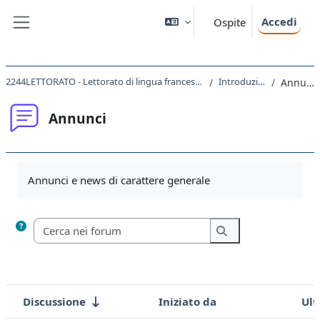
Vai al contenuto principale
Accedi
Ospite
Pannello laterale
2244LETTORATO - Lettorato di lingua francese III 2021
Introduzione
Annunci
Annunci
Aggregazione dei criteri
Annunci e news di carattere generale
Cerca nei forum
Cerca nei forum
Discussione
Iniziato da
Ult
Stato