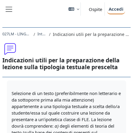
Vai al contenuto principale
Accedi
Ospite
Pannello laterale
027LM - LINGUA FRANCESE I 2021
Introduzione
Indicazioni utili per la preparazione della lezione sulla tipologia testuale prescelta
Indicazioni utili per la preparazione della
lezione sulla tipologia testuale prescelta
Aggregazione dei criteri
Selezione di un testo (preferibilmente non letterario e
da sottoporre prima alla mia attenzione)
appartenente a una tipologia testuale a scelta dello/a
studente/essa sul quale costruire una lezione da
presentare a un’ipotetica classe di FLE. La lezione
dovrà comprendere:
a)
degli elementi di teoria del
testo (sulla base dei contenuti presenti sul