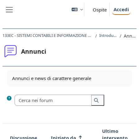
Vai al contenuto principale
Accedi
Ospite
Pannello laterale
133EC - SISTEMI CONTABILI E INFORMAZIONE D'IMPRESA 2022
Introduzione
Annunci
Annunci
Aggregazione dei criteri
Annunci e news di carattere generale
Cerca nei forum
Cerca nei forum
Ultimo
Discussione
Iniziato da
intervento