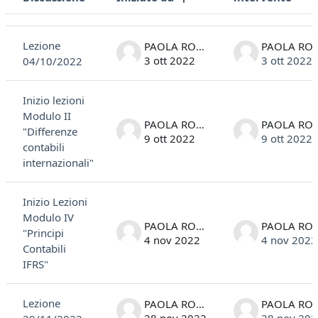
Stato
Elenco delle discussioni. Visualizzazione di 4 discussioni su 4
Lezione
PAOLA ROSSI
PAOLA 
3 ott 2022
3 ott 2022
04/10/2022
Inizio lezioni
Modulo II
PAOLA ROSSI
PAOLA 
"Differenze
9 ott 2022
9 ott 2022
contabili
internazionali"
Inizio Lezioni
Modulo IV
PAOLA ROSSI
PAOLA 
"Principi
4 nov 2022
4 nov 2022
Contabili
IFRS"
Lezione
PAOLA ROSSI
PAOLA 