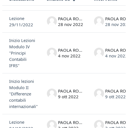
Stato
Elenco delle discussioni. Visualizzazione di 4 discussioni su 4
Lezione
PAOLA ROSSI
PAOLA 
28 nov 2022
28 nov 202
29/11/2022
Inizio Lezioni
Modulo IV
PAOLA ROSSI
PAOLA 
"Principi
4 nov 2022
4 nov 2022
Contabili
IFRS"
Inizio lezioni
Modulo II
PAOLA ROSSI
PAOLA 
"Differenze
9 ott 2022
9 ott 2022
contabili
internazionali"
Lezione
PAOLA ROSSI
PAOLA 