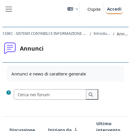
Vai al contenuto principale
Accedi
Ospite
Pannello laterale
133EC - SISTEMI CONTABILI E INFORMAZIONE D'IMPRESA 2022
Introduzione
Annunci
Annunci
Aggregazione dei criteri
Annunci e news di carattere generale
Cerca nei forum
Cerca nei forum
Ultimo
Discussione
Iniziato da
intervento