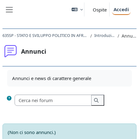
Vai al contenuto principale
Accedi
Ospite
Pannello laterale
635SP - STATO E SVILUPPO POLITICO IN AFRICA 2023
Introduzione
Annunci
Annunci
Aggregazione dei criteri
Annunci e news di carattere generale
Cerca nei forum
Cerca nei forum
(Non ci sono annunci.)