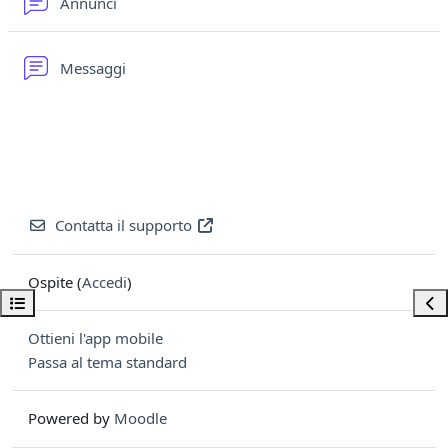
Forum
Annunci
Forum
Messaggi
Contatta il supporto
Ospite (
Accedi
)
Apri indice del corso
Apri
Ottieni l'app mobile
Passa al tema standard
Powered by
Moodle