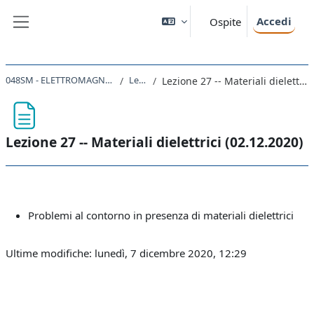
Vai al contenuto principale
Accedi
Ospite
Pannello laterale
048SM - ELETTROMAGNETISMO 2020
Lezioni
Lezione 27 -- Materiali dielettrici (02.12.2020)
Lezione 27 -- Materiali dielettrici (02.12.2020)
Aggregazione dei criteri
Problemi al contorno in presenza di materiali dielettrici
Ultime modifiche: lunedì, 7 dicembre 2020, 12:29