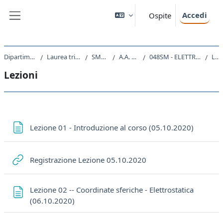
Vai al contenuto principale
Accedi
Ospite
Pannello laterale
Dipartimento di Fisica
Laurea triennale (DM270)
SM20 - FISICA
A.A. 2020 - 2021
048SM - ELETTROMAGNETISMO 2020
Lezioni
Lezioni
Schema della sezione
Pagina
Lezione 01 - Introduzione al corso (05.10.2020)
URL
Registrazione Lezione 05.10.2020
Lezione 02 -- Coordinate sferiche - Elettrostatica
Pagina
(06.10.2020)