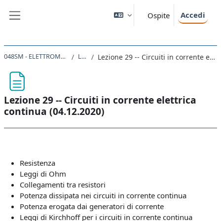
Vai al contenuto principale
Accedi
Ospite
Pannello laterale
048SM - ELETTROMAGNETISMO 2020
Lezioni
Lezione 29 -- Circuiti in corrente elettrica continua (04.12.2020)
Lezione 29 -- Circuiti in corrente elettrica
continua (04.12.2020)
Aggregazione dei criteri
Resistenza
Leggi di Ohm
Collegamenti tra resistori
Potenza dissipata nei circuiti in corrente continua
Potenza erogata dai generatori di corrente
Leggi di Kirchhoff per i circuiti in corrente continua