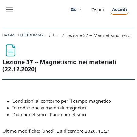
Vai al contenuto principale
Accedi
Ospite
Pannello laterale
048SM - ELETTROMAGNETISMO 2020
Lezioni
Lezione 37 -- Magnetismo nei materiali (22.12.2020)
Lezione 37 -- Magnetismo nei materiali
(22.12.2020)
Aggregazione dei criteri
Condizioni al contorno per il campo magnetico
Introduzione ai materiali magnetici
Diamagnetismo - Paramagnetismo
Ultime modifiche: lunedì, 28 dicembre 2020, 12:21