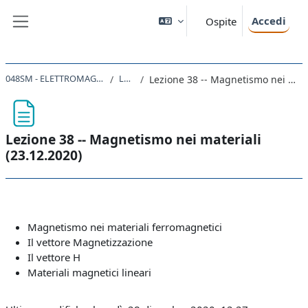
Vai al contenuto principale
Accedi
Ospite
Pannello laterale
048SM - ELETTROMAGNETISMO 2020
Lezioni
Lezione 38 -- Magnetismo nei materiali (23.12.2020)
Lezione 38 -- Magnetismo nei materiali
(23.12.2020)
Aggregazione dei criteri
Magnetismo nei materiali ferromagnetici
Il vettore Magnetizzazione
Il vettore H
Materiali magnetici lineari