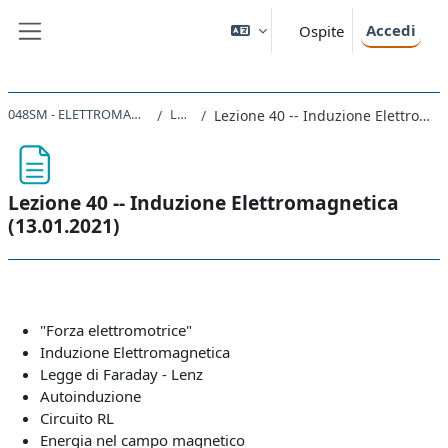
Vai al contenuto principale
Accedi
Ospite
Pannello laterale
048SM - ELETTROMAGNETISMO 2020
Lezioni
Lezione 40 -- Induzione Elettromagnetica (13.01.2021)
Lezione 40 -- Induzione Elettromagnetica
(13.01.2021)
Aggregazione dei criteri
"Forza elettromotrice"
Induzione Elettromagnetica
Legge di Faraday - Lenz
Autoinduzione
Circuito RL
Energia nel campo magnetico