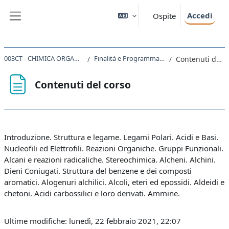
Vai al contenuto principale
Accedi
Ospite
Pannello laterale
003CT - CHIMICA ORGANICA I 2020
Finalità e Programma del Corso
Contenuti del corso
Contenuti del corso
Aggregazione dei criteri
Introduzione. Struttura e legame. Legami Polari. Acidi e Basi.
Nucleofili ed Elettrofili. Reazioni Organiche. Gruppi Funzionali.
Alcani e reazioni radicaliche. Stereochimica. Alcheni. Alchini.
Dieni Coniugati. Struttura del benzene e dei composti
aromatici. Alogenuri alchilici. Alcoli, eteri ed epossidi. Aldeidi e
chetoni. Acidi carbossilici e loro derivati. Ammine.
Ultime modifiche: lunedì, 22 febbraio 2021, 22:07