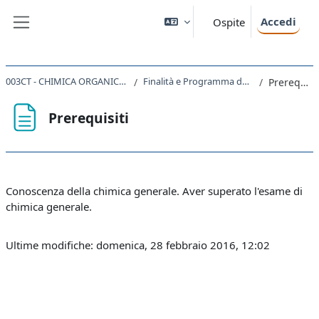
Vai al contenuto principale
Accedi
Ospite
Pannello laterale
003CT - CHIMICA ORGANICA I 2020
Finalità e Programma del Corso
Prerequisiti
Prerequisiti
Aggregazione dei criteri
Conoscenza della chimica generale. Aver superato l'esame di
chimica generale.
Ultime modifiche: domenica, 28 febbraio 2016, 12:02