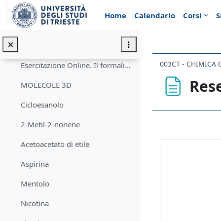
Vai al contenuto principale
1. Introduzione
Home
Calendario
Corsi
S
Esercitazione Offline. Scrivere le molecole
Esercitazione Online. Acidi, basi, elettrofili e nucleofili
003CT - CHIMICA 
Esercitazione Online. Il formalismo delle frecce.
Res
MOLECOLE 3D
Cicloesanolo
Aggregazione de
2-Metil-2-nonene
Acetoacetato di etile
Aspirina
Mentolo
Nicotina