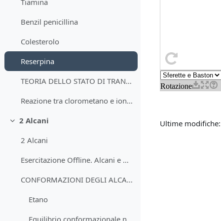
Tiamina
Benzil penicillina
Colesterolo
Reserpina
TEORIA DELLO STATO DI TRANSIZIONE
Reazione tra clorometano e ione bromuro
2 Alcani
Ultime modifiche:
Minimizza
2 Alcani
Esercitazione Offline. Alcani e Cicloalcani
CONFORMAZIONI DEGLI ALCANI
Etano
Equilibrio conformazionale nell'etano