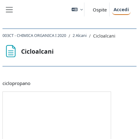
Vai al contenuto principale
Accedi
Ospite
Pannello laterale
003CT - CHIMICA ORGANICA I 2020
2 Alcani
Cicloalcani
Cicloalcani
Aggregazione dei criteri
ciclopropano