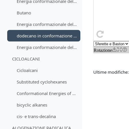
Energia conformazionale dell'etano
Butano
Energia conformazionale del butano
dodecano in conformazione estesa
Energia conformazionale del 2-cloro-3-metilbutano
CICLOALCANI
Cicloalcani
Ultime modifiche
Substituted cyclohexanes
Conformational Energies of Substituted Cyclohexanes
bicyclic alkanes
cis- e trans-decalina
ALOGENAZIONE RADICALICA