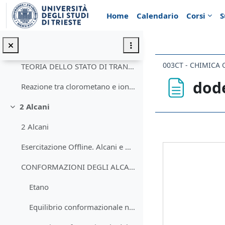
Vai al contenuto principale
Benzil penicillina
Home
Calendario
Corsi
S
Colesterolo
Reserpina
003CT - CHIMICA 
TEORIA DELLO STATO DI TRANSIZIONE
dod
Reazione tra clorometano e ione bromuro
2 Alcani
Minimizza
Aggregazione de
2 Alcani
Esercitazione Offline. Alcani e Cicloalcani
CONFORMAZIONI DEGLI ALCANI
Etano
Equilibrio conformazionale nell'etano