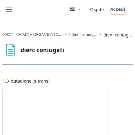
Vai al contenuto principale
Accedi
Ospite
Pannello laterale
003CT - CHIMICA ORGANICA I 2020
6 Dieni coniugati
dieni coniugati
dieni coniugati
Aggregazione dei criteri
1,3-butadiene (s-trans)