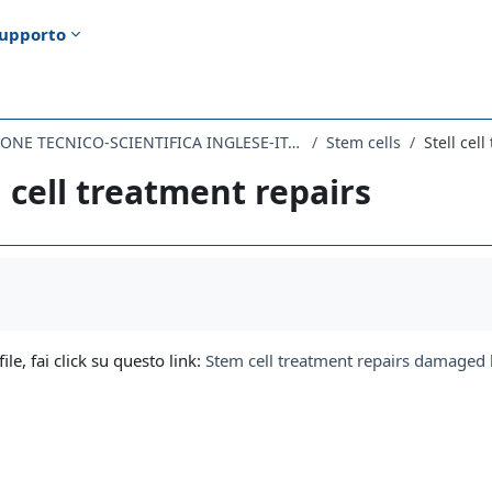
upporto
202SL-1 - TRADUZIONE TECNICO-SCIENTIFICA INGLESE-ITALIANO 2019
Stem cells
Stell cel
l cell treatment repairs
i criteri
file, fai click su questo link:
Stem cell treatment repairs damaged