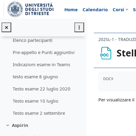
Vai al contenuto principale
Home
Calendario
Corsi
S
Introduzione
Minimizza
Annunci
Elenco partecipanti
Stel
Pre-appello e Punti aggiuntivi
Indicazioni esame in Teams
Aggregazione de
testo esame 8 giugno
DOCX
Testo esame 22 luglio 2020
Per visualizzare il 
Testo esame 10 luglio
Testo esame 2 settembre
Aspirin
Minimizza