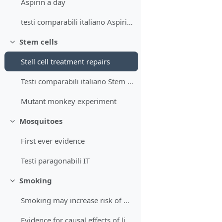
Aspirin a day
testi comparabili italiano Aspirin a day
Stem cells
Minimizza
Stell cell treatment repairs
Testi comparabili italiano Stem cell treatment
Mutant monkey experiment
Mosquitoes
Minimizza
First ever evidence
Testi paragonabili IT
Smoking
Minimizza
Smoking may increase risk of mental health
Evidence for causal effects of lifetime smoking