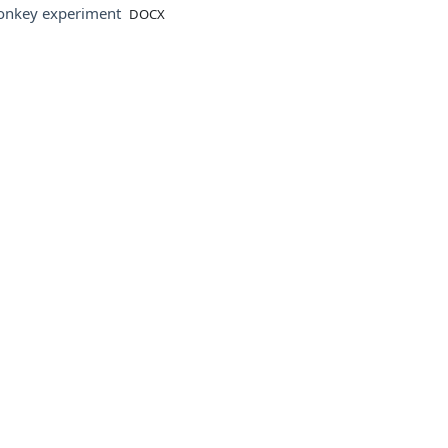
File
onkey experiment
DOCX