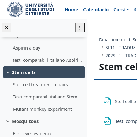
Vai al contenuto principale
Home
Calendario
Corsi
S
Testo esame 10 luglio
Testo esame 2 settembre
Aspirin
Minimizza
Aspirin a day
testi comparabili italiano Aspirin a day
Stem cel
Stem cells
Minimizza
Stell cell treatment repairs
Schema d
Testi comparabili italiano Stem cell treatment
Stell cell
Mutant monkey experiment
Testi comp
Mosquitoes
Minimizza
First ever evidence