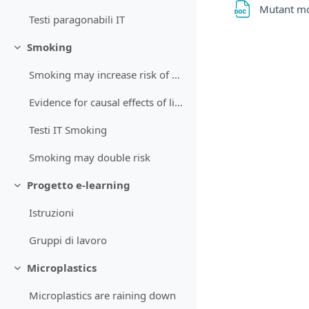
Mutant m
Testi paragonabili IT
Smoking
Minimizza
Smoking may increase risk of mental health
Evidence for causal effects of lifetime smoking
Testi IT Smoking
Smoking may double risk
Progetto e-learning
Minimizza
Istruzioni
Gruppi di lavoro
Microplastics
Minimizza
Microplastics are raining down