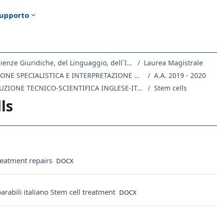
upporto
Dipartimento di Scienze Giuridiche, del Linguaggio, dell`Interpretazione e della Traduzione
Laurea Magistrale
SL11 - TRADUZIONE SPECIALISTICA E INTERPRETAZIONE DI CONFERENZA
A.A. 2019 - 2020
202SL-1 - TRADUZIONE TECNICO-SCIENTIFICA INGLESE-ITALIANO 2019
Stem cells
ls
ella sezione
File
 treatment repairs
DOCX
File
arabili italiano Stem cell treatment
DOCX