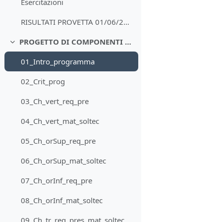
Esercitazioni
RISULTATI PROVETTA 01/06/2020
PROGETTO DI COMPONENTI EDILIZI
Minimizza
01_Intro_programma
02_Crit_prog
03_Ch_vert_req_pre
04_Ch_vert_mat_soltec
05_Ch_orSup_req_pre
06_Ch_orSup_mat_soltec
07_Ch_orInf_req_pre
08_Ch_orInf_mat_soltec
09_Ch_tr_req_pres_mat_soltec