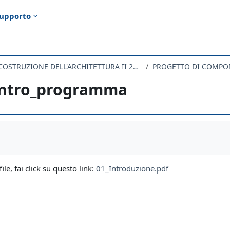
upporto
LABORATORIO DI COSTRUZIONE DELL'ARCHITETTURA II 2020
PROGETTO DI COMPON
Intro_programma
i criteri
file, fai click su questo link:
01_Introduzione.pdf