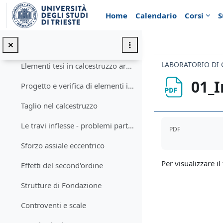
Vai al contenuto principale
Introduzione alle strutture in calcestruzzo armato
Home
Calendario
Corsi
S
Metodo degli Stati Limite
Materiali e Azione assiale
Elementi tesi in calcestruzzo armato
01_
Progetto e verifica di elementi inflessi
Taglio nel calcestruzzo
Aggregazione de
Le travi inflesse - problemi particolari
PDF
Sforzo assiale eccentrico
Per visualizzare il 
Effetti del second'ordine
Strutture di Fondazione
Controventi e scale